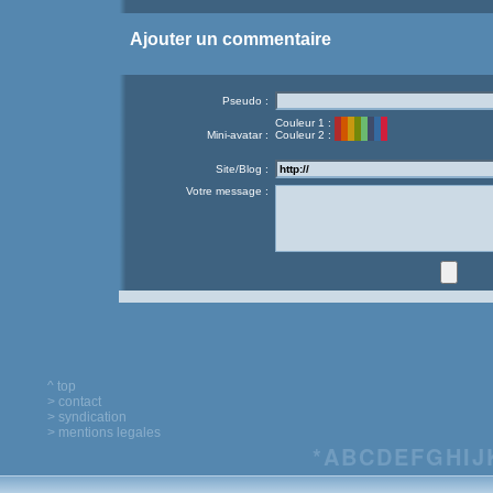
Ajouter un commentaire
Pseudo :
Couleur 1 :
Mini-avatar :
Couleur 2 :
Site/Blog :
Votre message :
^ top
> contact
> syndication
> mentions legales
*
A
B
C
D
E
F
G
H
I
J