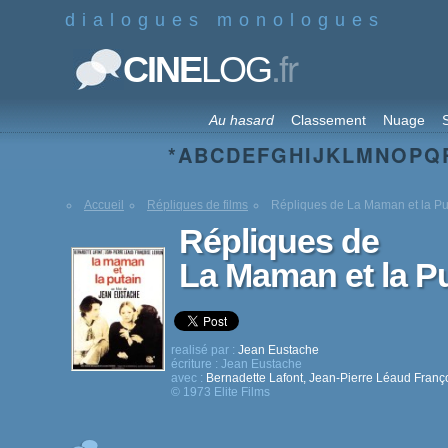
dialogues monologues
.fr
CINE
LOG
Au hasard
Classement
Nuage
S
*
A
B
C
D
E
F
G
H
I
J
K
L
M
N
O
P
Q
Accueil
Répliques de films
Répliques de La Maman et la Pu
Répliques de
La Maman et la P
realisé par :
Jean Eustache
écriture :
Jean Eustache
avec :
Bernadette Lafont
,
Jean-Pierre Léaud
Franç
© 1973 Elite Films