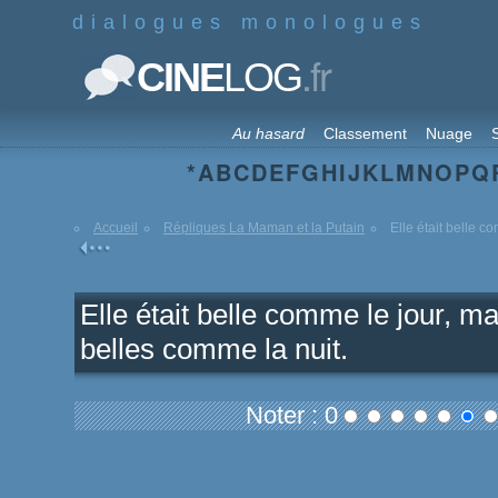
dialogues monologues
.fr
CINE
LOG
Au hasard
Classement
Nuage
S
*
A
B
C
D
E
F
G
H
I
J
K
L
M
N
O
P
Q
Accueil
Répliques La Maman et la Putain
Elle était belle co
Elle était belle comme le jour, m
belles comme la nuit.
Noter : 0