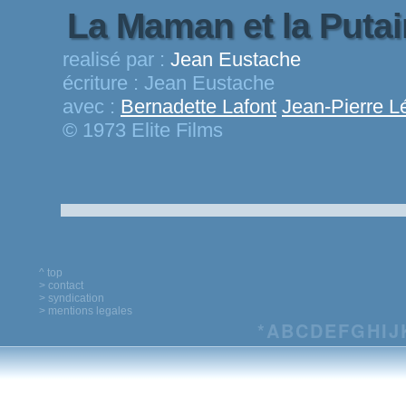
La Maman et la Puta
realisé par :
Jean Eustache
écriture :
Jean Eustache
avec :
Bernadette Lafont
Jean-Pierre L
© 1973 Elite Films
^ top
> contact
> syndication
> mentions legales
*
A
B
C
D
E
F
G
H
I
J