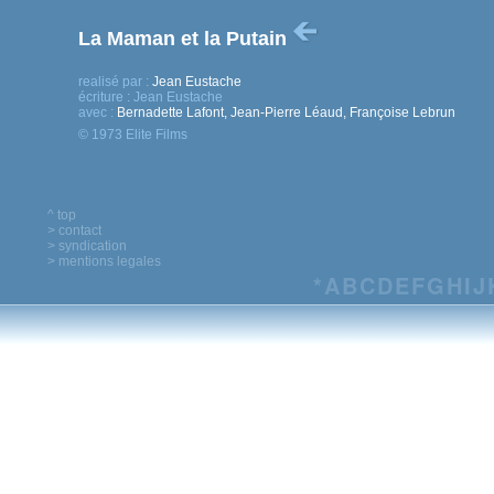
La Maman et la Putain
realisé par :
Jean Eustache
écriture :
Jean Eustache
avec :
Bernadette Lafont, Jean-Pierre Léaud, Françoise Lebrun
© 1973 Elite Films
^ top
> contact
> syndication
> mentions legales
*
A
B
C
D
E
F
G
H
I
J