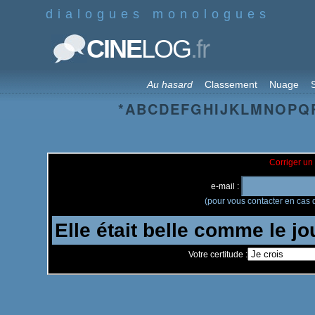
dialogues monologues
.fr
CINE
LOG
Au hasard
Classement
Nuage
S
*
A
B
C
D
E
F
G
H
I
J
K
L
M
N
O
P
Q
Corriger un 
e-mail :
(pour vous contacter en cas d
Votre certitude :