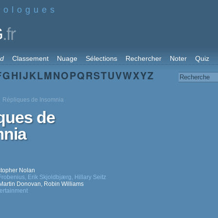
nologues
.fr
G
rd
Classement
Nuage
Sélections
Rechercher
Noter
Quiz
F
G
H
I
J
K
L
M
N
O
P
Q
R
S
T
U
V
W
X
Y
Z
Répliques de Insomnia
ques de
mnia
stopher Nolan
 Frobenius
,
Erik Skjoldbjærg
,
Hillary Seitz
Martin Donovan
,
Robin Williams
ertainment