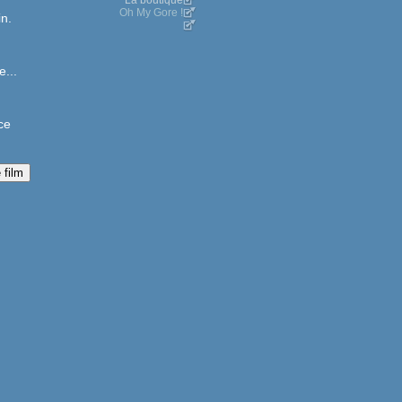
La boutique
Oh My Gore !
in.
e...
ce