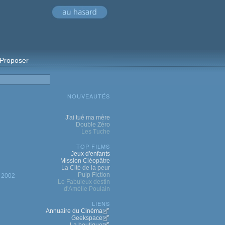
Proposer
NOUVEAUTÉS
J'ai tué ma mère
Double Zéro
Les Tuche
TOP FILMS
Jeux d'enfants
Mission Cléopâtre
La Cité de la peur
Pulp Fiction
2002
Le Fabuleux destin
d'Amélie Poulain
LIENS
Annuaire du Cinéma
Geekspace