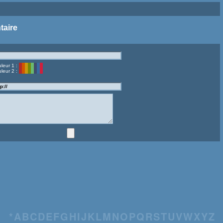
taire
leur 1 :
leur 2 :
*
A
B
C
D
E
F
G
H
I
J
K
L
M
N
O
P
Q
R
S
T
U
V
W
X
Y
Z