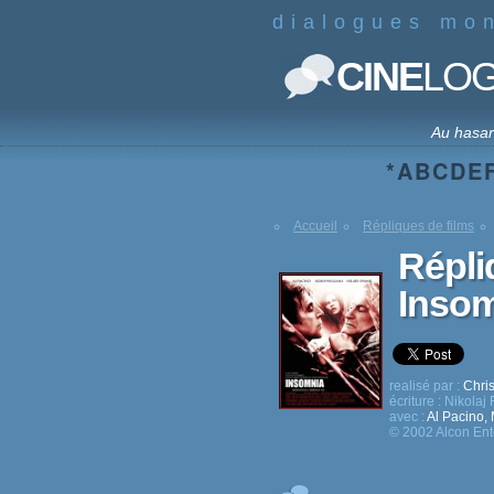
dialogues mo
CINE
LO
Au hasa
*
A
B
C
D
E
Accueil
Répliques de films
Répli
Inso
realisé par :
Chri
écriture :
Nikolaj
avec :
Al Pacino
,
© 2002 Alcon Ent