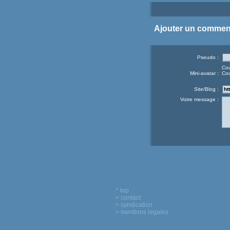
Ajouter un commen
Pseudo :
Cou
Mini-avatar :
Cou
Site/Blog :
Votre message :
^ top
> contact
> syndication
> mentions legales