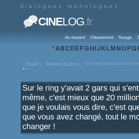
dialogues monologues
.fr
CINE
LOG
Au hasard
Classement
Nuage
S
*
A
B
C
D
E
F
G
H
I
J
K
L
M
N
O
P
Q
Accueil
Répliques Rocky 4
Sur le ring y'avait 2 gars qui s'ent
Sur le ring y'avait 2 gars qui s'e
même, c'est mieux que 20 million
que je voulais vous dire, c'est que
que vous avez changé, tout le mo
changer !