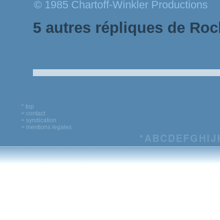
© 1985 Chartoff-Winkler Productions
5 autres répliques de Roc
^ top
> contact
> syndication
> mentions legales
*
A
B
C
D
E
F
G
H
I
J