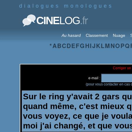
dialogues monologues
.fr
CINE
LOG
Au hasard
Classement
Nuage
S
*
A
B
C
D
E
F
G
H
I
J
K
L
M
N
O
P
Q
Corriger un 
e-mail :
(pour vous contacter en cas d