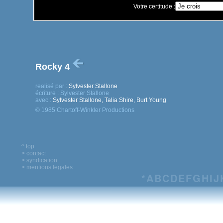
Votre certitude :
Rocky 4
realisé par :
Sylvester Stallone
écriture :
Sylvester Stallone
avec :
Sylvester Stallone, Talia Shire, Burt Young
© 1985 Chartoff-Winkler Productions
^ top
> contact
> syndication
> mentions legales
*
A
B
C
D
E
F
G
H
I
J