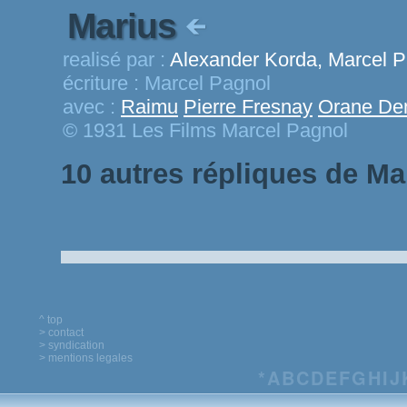
Marius
realisé par :
Alexander Korda, Marcel P
écriture :
Marcel Pagnol
avec :
Raimu
Pierre Fresnay
Orane De
© 1931 Les Films Marcel Pagnol
10 autres répliques de Ma
^ top
> contact
> syndication
> mentions legales
*
A
B
C
D
E
F
G
H
I
J