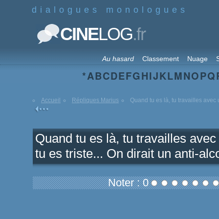
dialogues monologues
.fr
CINE
LOG
Au hasard
Classement
Nuage
S
*
A
B
C
D
E
F
G
H
I
J
K
L
M
N
O
P
Q
Accueil
Répliques Marius
Quand tu es là, tu travailles avec u
Quand tu es là, tu travailles avec 
tu es triste... On dirait un anti-alc
Noter : 0