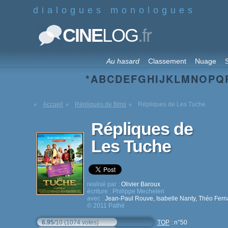
dialogues monologues
.fr
CINE
LOG
Au hasard
Classement
Nuage
S
*
A
B
C
D
E
F
G
H
I
J
K
L
M
N
O
P
Q
Accueil
Répliques de films
Répliques de Les Tuche
Répliques de
Les Tuche
realisé par :
Olivier Baroux
écriture :
Philippe Mechelen
avec :
Jean-Paul Rouve
,
Isabelle Nanty
,
Théo Fern
© 2011 Pathé
6.95
/10 (1074 votes)
TOP
: n°50