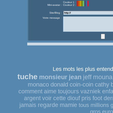
Couleur 1 :
Mini-avatar :
Couleur 2 :
Site/Blog :
Votre message :
Les mots les plus entend
tuche
monsieur
jean
jeff
mouna
monaco
donald
coin-coin
cathy
comment
aime
toujours
vazniek
enf
argent
voir
cette
diouf
pris
foot
der
jamais
regarde
mamie
tous
millions
gros
euro