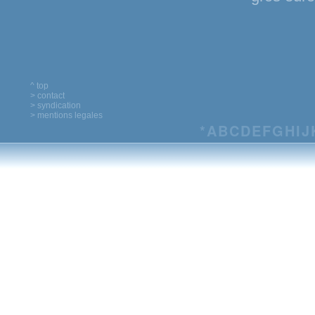
^ top
> contact
> syndication
> mentions legales
*
A
B
C
D
E
F
G
H
I
J