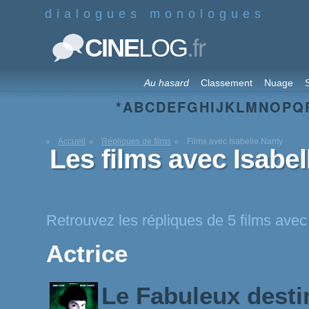
dialogues monologues
.fr
CINE
LOG
Au hasard
Classement
Nuage
S
*
A
B
C
D
E
F
G
H
I
J
K
L
M
N
O
P
Q
Accueil
Répliques de films
Films avec Isabelle Nanty
Les films avec Isabel
Retrouvez les répliques de 5 films avec
Actrice
Le Fabuleux desti