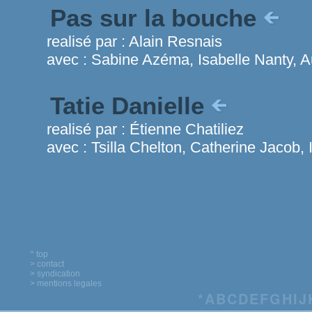
Pas sur la bouche
realisé par :
Alain Resnais
avec :
Sabine Azéma, Isabelle Nanty, 
Tatie Danielle
realisé par :
Étienne Chatiliez
avec :
Tsilla Chelton, Catherine Jacob, 
^ top
> contact
> syndication
> mentions legales
*
A
B
C
D
E
F
G
H
I
J