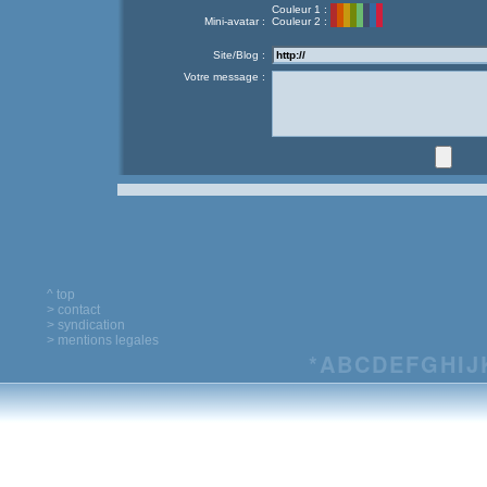
Couleur 1 :
Mini-avatar :
Couleur 2 :
Site/Blog :
Votre message :
^ top
> contact
> syndication
> mentions legales
*
A
B
C
D
E
F
G
H
I
J