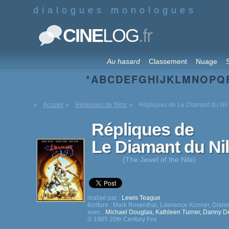
dialogues monologues
.fr
CINE
LOG
Au hasard
Classement
Nuage
S
*
A
B
C
D
E
F
G
H
I
J
K
L
M
N
O
P
Q
Accueil
Répliques de films
Répliques de Le Diamant du Nil
Répliques de
Le Diamant du Nil
(The Jewel of the Nile)
realisé par :
Lewis Teague
écriture :
Mark Rosenthal
,
Lawrence Konner
,
Dian
avec :
Michael Douglas
,
Kathleen Turner
,
Danny De
© 1985 20th Century Fox