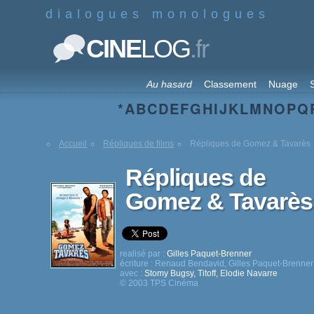
dialogues monologues
.fr
CINE
LOG
Au hasard
Classement
Nuage
S
*
A
B
C
D
E
F
G
H
I
J
K
L
M
N
O
P
Q
Accueil
Répliques de films
Répliques de Gomez & Tavarès
Répliques de
Gomez & Tavarès
realisé par :
Gilles Paquet-Brenner
écriture :
Renaud Bendavid
,
Gilles Paquet-Brenner
avec :
Stomy Bugsy
,
Titoff
,
Elodie Navarre
© 2003 TPS Cinéma