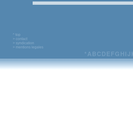
^ top
> contact
> syndication
> mentions legales
*
A
B
C
D
E
F
G
H
I
J