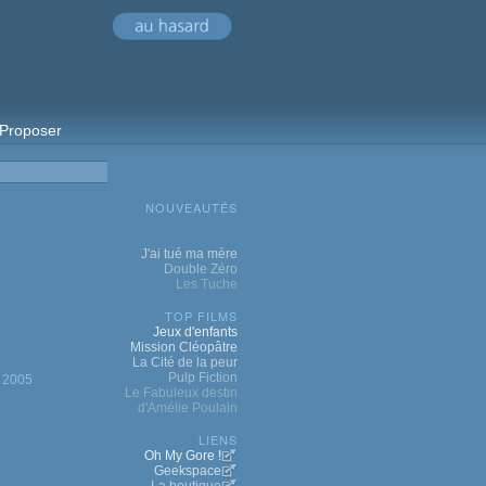
Proposer
NOUVEAUTÉS
J'ai tué ma mère
Double Zéro
Les Tuche
TOP FILMS
Jeux d'enfants
Mission Cléopâtre
La Cité de la peur
Pulp Fiction
2005
Le Fabuleux destin
d'Amélie Poulain
LIENS
Oh My Gore !
Geekspace