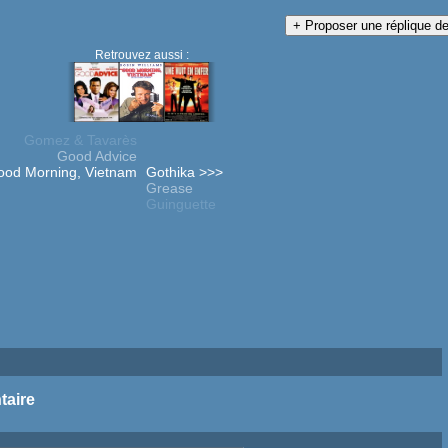
Retrouvez aussi :
Gomez & Tavarès
Good Advice
ood Morning, Vietnam
Gothika >>>
Grease
Guinguette
taire