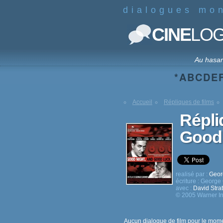
dialogues mo
CINE
LO
Au hasa
*
A
B
C
D
E
Accueil
Répliques de films
Répli
Good 
realisé par :
Geor
écriture :
George 
avec :
David Stra
© 2005 Warner I
Aucun dialogue de film pour le mome