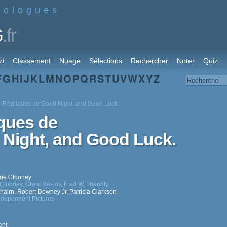
nologues
.fr
G
rd
Classement
Nuage
Sélections
Rechercher
Noter
Quiz
F
G
H
I
J
K
L
M
N
O
P
Q
R
S
T
U
V
W
X
Y
Z
Répliques de Good Night, and Good Luck.
ques de
Night, and Good Luck.
ge Clooney
Clooney
,
Grant Heslov
,
Fred W. Friendly
thairn
,
Robert Downey Jr
,
Patricia Clarkson
ndependent Pictures
nt.