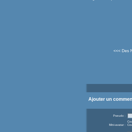
<<< Des N
Ajouter un commen
Pseudo :
Cou
Mini-avatar :
Cou