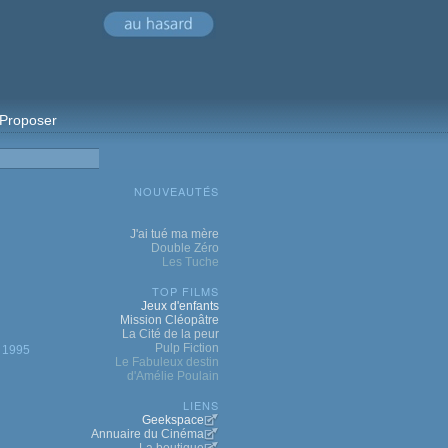
Proposer
NOUVEAUTÉS
J'ai tué ma mère
Double Zéro
Les Tuche
TOP FILMS
Jeux d'enfants
Mission Cléopâtre
La Cité de la peur
Pulp Fiction
1995
Le Fabuleux destin
d'Amélie Poulain
LIENS
Geekspace
Annuaire du Cinéma