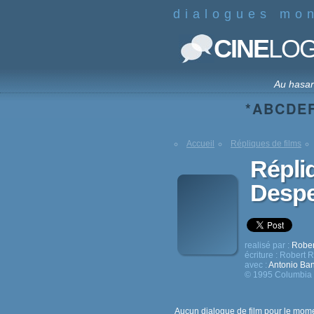
dialogues mo
CINE
LO
Au hasa
*
A
B
C
D
E
Accueil
Répliques de films
Répli
Desp
realisé par :
Rober
écriture :
Robert R
avec :
Antonio Ba
© 1995 Columbia 
Aucun dialogue de film pour le mome