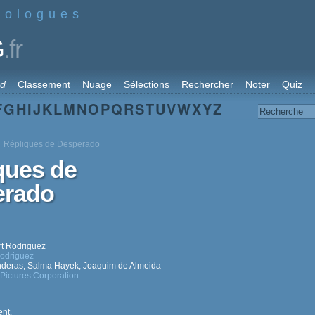
nologues
.fr
G
rd
Classement
Nuage
Sélections
Rechercher
Noter
Quiz
F
G
H
I
J
K
L
M
N
O
P
Q
R
S
T
U
V
W
X
Y
Z
Répliques de Desperado
ques de
erado
t Rodriguez
odriguez
nderas
,
Salma Hayek
,
Joaquim de Almeida
Pictures Corporation
nt.