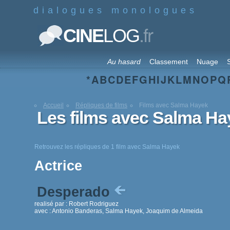
dialogues monologues
.fr
CINE
LOG
Au hasard
Classement
Nuage
S
*
A
B
C
D
E
F
G
H
I
J
K
L
M
N
O
P
Q
Accueil
Répliques de films
Films avec Salma Hayek
Les films avec Salma Ha
Retrouvez les répliques de 1 film avec Salma Hayek
Actrice
Desperado
realisé par :
Robert Rodriguez
avec :
Antonio Banderas, Salma Hayek, Joaquim de Almeida