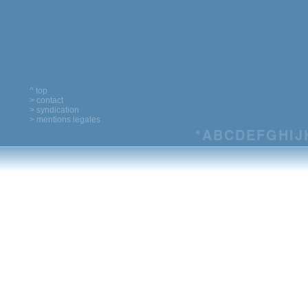
^ top
> contact
> syndication
> mentions legales
*
A
B
C
D
E
F
G
H
I
J