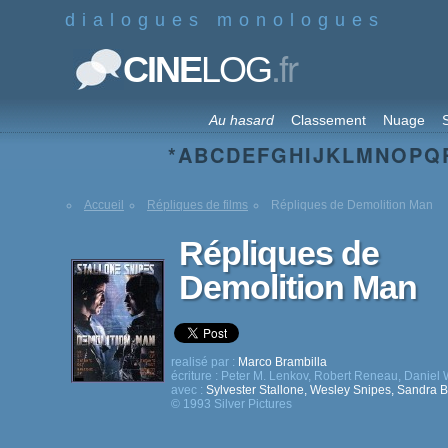
dialogues monologues
.fr
CINE
LOG
Au hasard
Classement
Nuage
S
*
A
B
C
D
E
F
G
H
I
J
K
L
M
N
O
P
Q
Accueil
Répliques de films
Répliques de Demolition Man
Répliques de
Demolition Man
realisé par :
Marco Brambilla
écriture :
Peter M. Lenkov
,
Robert Reneau
,
Daniel 
avec :
Sylvester Stallone
,
Wesley Snipes
,
Sandra B
© 1993 Silver Pictures