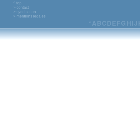
^ top
> contact
> syndication
> mentions legales
*
A
B
C
D
E
F
G
H
I
J