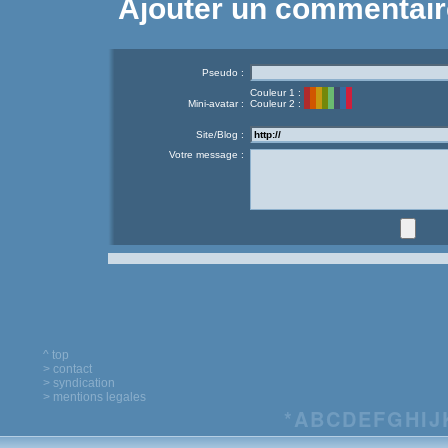
Ajouter un commentair
Pseudo :
Couleur 1 :
Mini-avatar :
Couleur 2 :
Site/Blog :
Votre message :
^ top
> contact
> syndication
> mentions legales
*
A
B
C
D
E
F
G
H
I
J