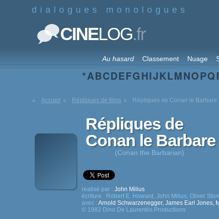
dialogues monologues
.fr
CINE
LOG
Au hasard
Classement
Nuage
S
*
A
B
C
D
E
F
G
H
I
J
K
L
M
N
O
P
Q
Accueil
Répliques de films
Répliques de Conan le Barbare
Répliques de
Conan le Barbare
(Conan the Barbarian)
realisé par :
John Milius
écriture :
Robert E. Howard
,
John Milius
,
Oliver Sto
avec :
Arnold Schwarzenegger
,
James Earl Jones
,
M
© 1982 Dino De Laurentiis Productions