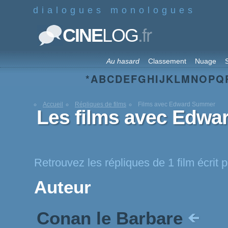
dialogues monologues
.fr
CINE
LOG
Au hasard
Classement
Nuage
S
*
A
B
C
D
E
F
G
H
I
J
K
L
M
N
O
P
Q
Accueil
Répliques de films
Films avec Edward Summer
Les films avec Edw
Retrouvez les répliques de 1 film écri
Auteur
Conan le Barbare