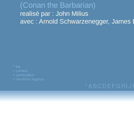
(Conan the Barbarian)
realisé par :
John Milius
avec :
Arnold Schwarzenegger, James 
^ top
> contact
> syndication
> mentions legales
*
A
B
C
D
E
F
G
H
I
J