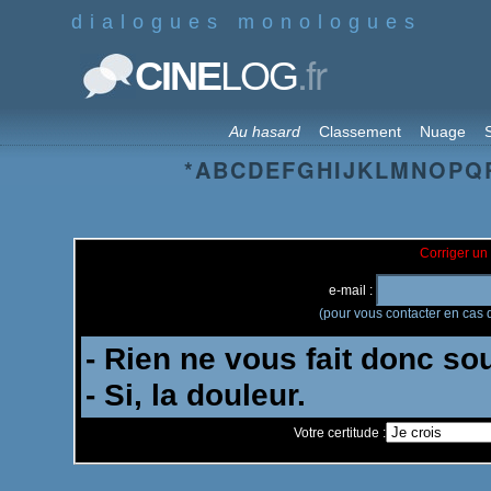
dialogues monologues
.fr
CINE
LOG
Au hasard
Classement
Nuage
S
*
A
B
C
D
E
F
G
H
I
J
K
L
M
N
O
P
Q
Corriger un 
e-mail :
(pour vous contacter en cas d
Votre certitude :