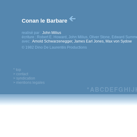
Conan le Barbare
realisé par :
John Milius
écriture :
Robert E. Howard, John Milius, Oliver Stone, Edward Summ
avec :
Arnold Schwarzenegger, James Earl Jones, Max von Sydow
© 1982 Dino De Laurentiis Productions
^ top
> contact
> syndication
> mentions legales
*
A
B
C
D
E
F
G
H
I
J