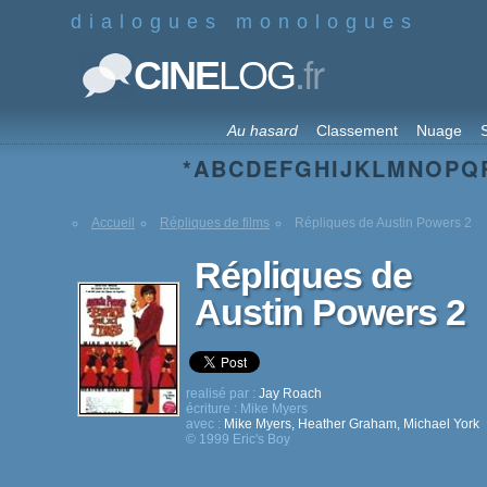
dialogues monologues
.fr
CINE
LOG
Au hasard
Classement
Nuage
S
*
A
B
C
D
E
F
G
H
I
J
K
L
M
N
O
P
Q
Accueil
Répliques de films
Répliques de Austin Powers 2
Répliques de
Austin Powers 2
realisé par :
Jay Roach
écriture :
Mike Myers
avec :
Mike Myers
,
Heather Graham
,
Michael York
© 1999 Eric's Boy