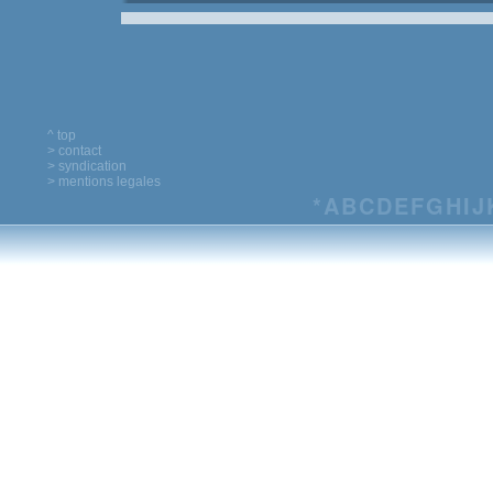
^ top
> contact
> syndication
> mentions legales
*
A
B
C
D
E
F
G
H
I
J