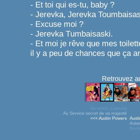
- Et toi qui es-tu, baby ?
- Jerevka, Jerevka Toumbaisas
- Excuse moi ?
- Jerevka Tumbaisaski.
- Et moi je rêve que mes toilet
il y a peu de chances que ça ar
Retrouvez au
Au revoir, à jamais
Au Service secret de sa majesté
<<< Austin Powers
Aust
Autan
Backd