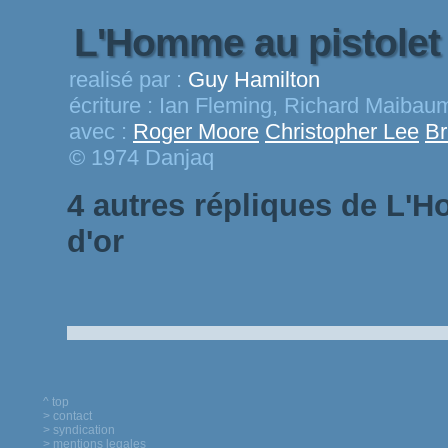
L'Homme au pistolet
realisé par :
Guy Hamilton
écriture :
Ian Fleming, Richard Maibau
avec :
Roger Moore
Christopher Lee
Br
© 1974 Danjaq
4 autres répliques de L'H
d'or
^ top
> contact
> syndication
> mentions legales