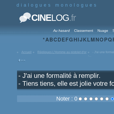
dialogues monologues
.fr
CINE
LOG
Au hasard
Classement
Nuage
S
*
A
B
C
D
E
F
G
H
I
J
K
L
M
N
O
P
Q
Accueil
Répliques L'Homme au pistolet d'or
- J'ai une formal
-...
- J'ai une formalité à remplir.
- Tiens tiens, elle est jolie votre 
Noter : 0