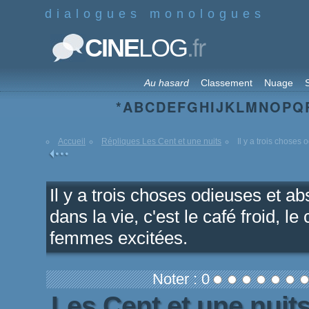
dialogues monologues
.fr
CINE
LOG
Au hasard
Classement
Nuage
S
*
A
B
C
D
E
F
G
H
I
J
K
L
M
N
O
P
Q
Accueil
Répliques Les Cent et une nuits
Il y a trois choses
Il y a trois choses odieuses et a
dans la vie, c'est le café froid, l
femmes excitées.
Noter : 0
Les Cent et une nuit