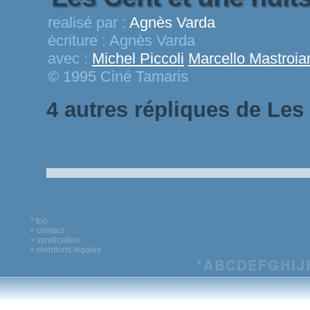
realisé par :
Agnès Varda
écriture :
Agnès Varda
avec :
Michel Piccoli
Marcello Mastroia
© 1995 Ciné Tamaris
4 autres répliques de Les
^ top
> contact
> syndication
> mentions legales
*
A
B
C
D
E
F
G
H
I
J