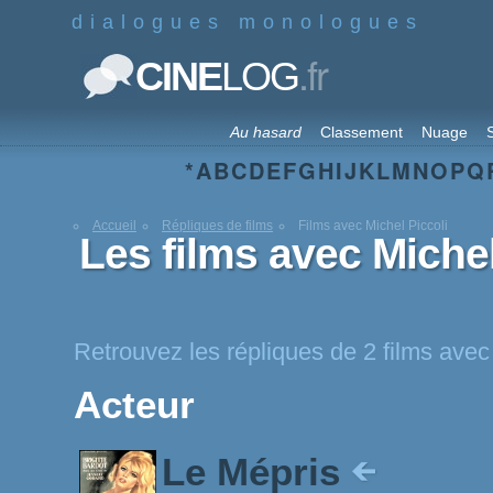
dialogues monologues
.fr
CINE
LOG
Au hasard
Classement
Nuage
S
*
A
B
C
D
E
F
G
H
I
J
K
L
M
N
O
P
Q
Accueil
Répliques de films
Films avec Michel Piccoli
Les films avec Michel
Retrouvez les répliques de 2 films avec
Acteur
Le Mépris