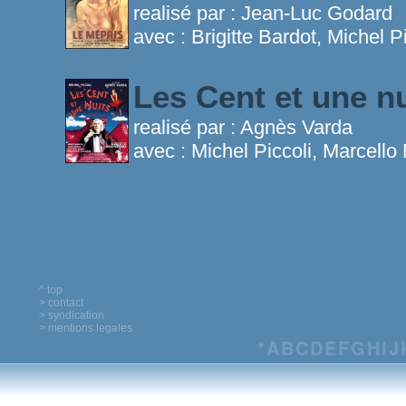
realisé par :
Jean-Luc Godard
avec :
Brigitte Bardot, Michel P
Les Cent et une n
realisé par :
Agnès Varda
avec :
Michel Piccoli, Marcello
^ top
> contact
> syndication
> mentions legales
*
A
B
C
D
E
F
G
H
I
J