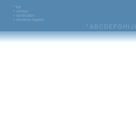
^ top
> contact
> syndication
> mentions legales
*
A
B
C
D
E
F
G
H
I
J