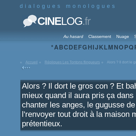
dialogues monologues
.fr
CINE
LOG
Au hasard
Classement
Nuage
S
*
A
B
C
D
E
F
G
H
I
J
K
L
M
N
O
P
Q
Accueil
Répliques Les Tontons flingueurs
Alors ? Il dort le 
Alors ? Il dort le gros con ? Et b
mieux quand il aura pris ça dans l
chanter les anges, le gugusse de
l'renvoyer tout droit à la maison
prétentieux.