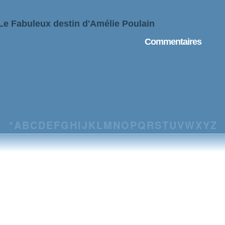
 Le Fabuleux destin d'Amélie Poulain
Commentaires
*
A
B
C
D
E
F
G
H
I
J
K
L
M
N
O
P
Q
R
S
T
U
V
W
X
Y
Z