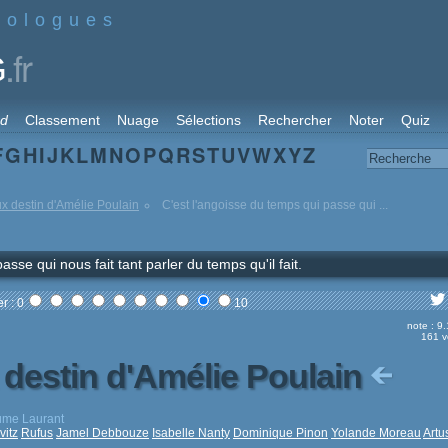
nologues
.fr
G
rd
Classement
Nuage
Sélections
Rechercher
Noter
Quiz
F
G
H
I
J
K
L
M
N
O
P
Q
R
S
T
U
V
W
X
Y
Z
x destin d'Amélie Poulain
C'est l'angoisse du temps qui passe qui ...
sse qui nous fait tant parler du temps qu'il fait.
r : 0
10
note : 9
161 v
 destin d'Amélie Poulain
aume Laurant
vitz
Rufus
Jamel Debbouze
Isabelle Nanty
Dominique Pinon
Yolande Moreau
Artu