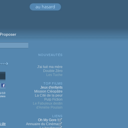
Proposer
NOUVEAUTÉS
J'ai tué ma mère
Double Zéro
Les Tuche
TOP FILMS
Jeux d'enfants
Mission Cléopâtre
.1/10
La Cité de la peur
otes
Pulp Fiction
Le Fabuleux destin
d'Amélie Poulain
LIENS
Oh My Gore !
s de
Annuaire du Cinéma