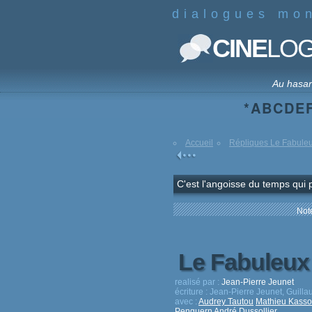
dialogues mo
CINE
LO
Au hasa
*
A
B
C
D
E
Accueil
Répliques Le Fabuleu
C'est l'angoisse du temps qui pa
Note
Le Fabuleux
realisé par :
Jean-Pierre Jeunet
écriture :
Jean-Pierre Jeunet, Guill
avec :
Audrey Tautou
Mathieu Kasso
Penguern
André Dussollier