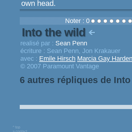
own head.
Noter : 0
Into the wild
realisé par :
Sean Penn
écriture :
Sean Penn, Jon Krakauer
avec :
Emile Hirsch
Marcia Gay Harde
© 2007 Paramount Vantage
6 autres répliques de Into
^ top
> contact