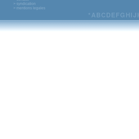
> syndication
> mentions legales
*
A
B
C
D
E
F
G
H
I
J