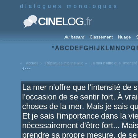
dialogues monologues
.fr
CINE
LOG
Au hasard
Classement
Nuage
S
*
A
B
C
D
E
F
G
H
I
J
K
L
M
N
O
P
Q
Accueil
Répliques Into the wild
La mer n'offre que l'intensité
La mer n'offre que l'intensité de s
l'occasion de se sentir fort. À vra
choses de la mer. Mais je sais qu
Et je sais l'importance dans la vi
nécessairement d'être fort... Mais
prendre sa propre mesure, de se 