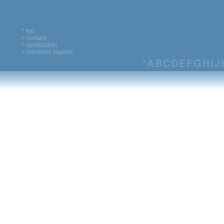
^ top
> contact
> syndication
> mentions legales
*
A
B
C
D
E
F
G
H
I
J