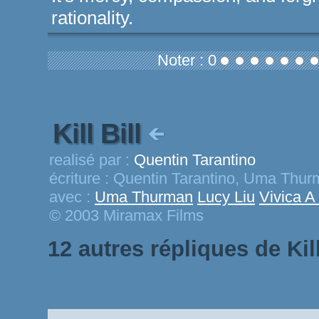
rationality.
Noter : 0
Kill Bill
realisé par :
Quentin Tarantino
écriture :
Quentin Tarantino, Uma Thur
avec :
Uma Thurman
Lucy Liu
Vivica A
© 2003 Miramax Films
12 autres répliques de Kill