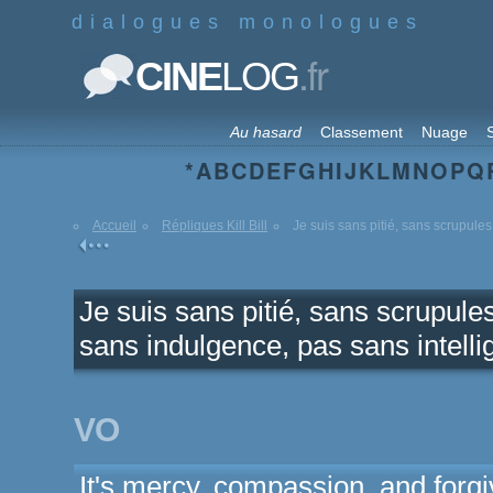
dialogues monologues
.fr
CINE
LOG
Au hasard
Classement
Nuage
S
*
A
B
C
D
E
F
G
H
I
J
K
L
M
N
O
P
Q
Accueil
Répliques Kill Bill
Je suis sans pitié, sans scrupules,
Je suis sans pitié, sans scrupul
sans indulgence, pas sans intelli
VO
It's mercy, compassion, and forgi