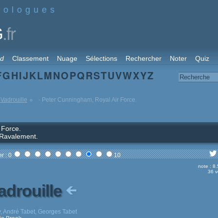
nologues
.fr
G
rd
Classement
Nuage
Sélections
Rechercher
Noter
Quiz
F
G
H
I
J
K
L
M
N
O
P
Q
R
S
T
U
V
W
X
Y
Z
Vadrouille
- Peter Cunningham, Royal Air Force.
 Force.
t Ravalement.
r : 0
10
note : 8
36 v
adrouille
y, André Tabet, Georges Tabet