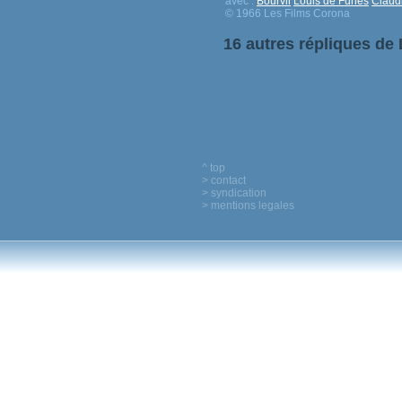
avec :
Bourvil
Louis de Funès
Claud
© 1966 Les Films Corona
16 autres répliques de
^ top
> contact
> syndication
> mentions legales