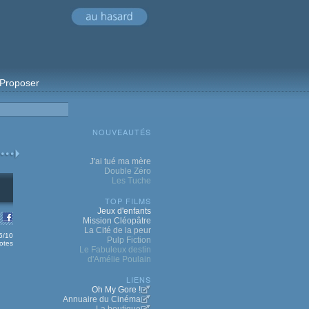
Proposer
NOUVEAUTÉS
J'ai tué ma mère
Double Zéro
Les Tuche
TOP FILMS
Jeux d'enfants
Mission Cléopâtre
La Cité de la peur
.5/10
Pulp Fiction
otes
Le Fabuleux destin
d'Amélie Poulain
LIENS
Oh My Gore !
Annuaire du Cinéma