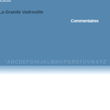
io Brook
 La Grande Vadrouille
Commentaires
*
A
B
C
D
E
F
G
H
I
J
K
L
M
N
O
P
Q
R
S
T
U
V
W
X
Y
Z