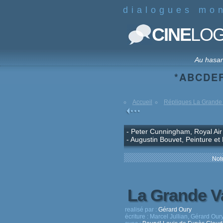
dialogues mo
CINE
LO
Au hasa
*
A
B
C
D
E
Accueil
Répliques La Grande 
- Peter Cunningham, Royal Air
- Augustin Bouvet, Peinture e
Note
La Grande V
realisé par :
Gérard Oury
écriture :
Marcel Jullian, Gérard Our