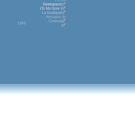
Geekspace
Oh My Gore !
La boutique
Annuaire du
Cinéma
1966