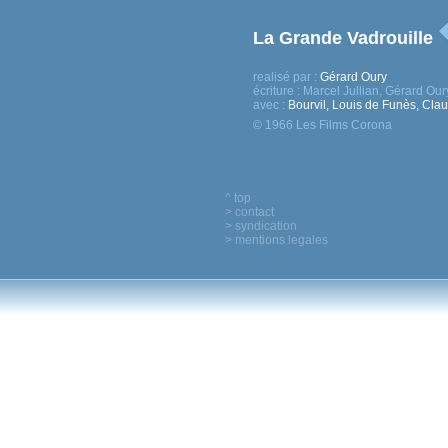
La Grande Vadrouille
realisé par :
Gérard Oury
écriture :
Marcel Jullian, Gérard Our
avec :
Bourvil, Louis de Funès, Cla
© 1966 Les Films Corona
^ top
> contact
> syndication
> mentions legales