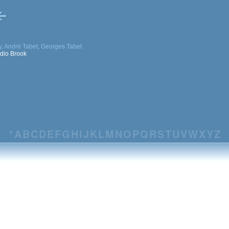
y, André Tabet, Georges Tabet
udio Brook
*
A
B
C
D
E
F
G
H
I
J
K
L
M
N
O
P
Q
R
S
T
U
V
W
X
Y
Z