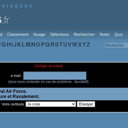
nologues
.fr
G
rd
Classement
Nuage
Sélections
Rechercher
Noter
Quiz
F
G
H
I
J
K
L
M
N
O
P
Q
R
S
T
U
V
W
X
Y
Z
Corriger un extrait
e-mail :
(pour vous contacter en cas de problème - facultatif)
Votre certitude :