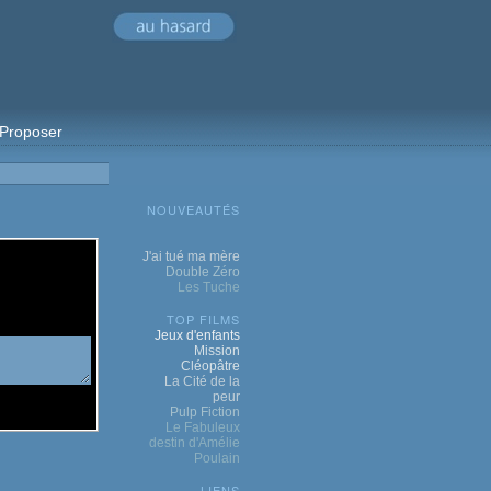
Proposer
NOUVEAUTÉS
J'ai tué ma mère
Double Zéro
Les Tuche
TOP FILMS
Jeux d'enfants
Mission
Cléopâtre
La Cité de la
peur
Pulp Fiction
Le Fabuleux
destin d'Amélie
Poulain
LIENS