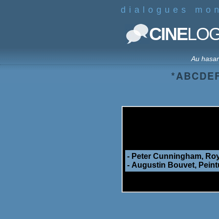
dialogues mo
CINE
LO
Au hasa
*
A
B
C
D
E