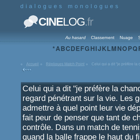
dialogues monologues
.fr
CINE
LOG
Au hasard
Classement
Nuage
S
*
A
B
C
D
E
F
G
H
I
J
K
L
M
N
O
P
Q
Accueil
Répliques Match Point
Celui qui a dit "je préfère la
Celui qui a dit "je préfère la chan
regard pénétrant sur la vie. Les 
admettre à quel point leur vie d
fait peur de penser que tant de 
contrôle. Dans un match de tennis,
quand la balle frappe le haut du fil