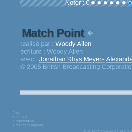
Noter : 0
Match Point
realisé par :
Woody Allen
écriture :
Woody Allen
avec :
Jonathan Rhys Meyers
Alexande
© 2005 British Broadcasting Corporati
^ top
> contact
> syndication
> mentions legales
*
A
B
C
D
E
F
G
H
I
J