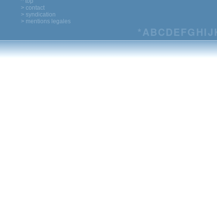
^ top
> contact
> syndication
> mentions legales
*
A
B
C
D
E
F
G
H
I
J