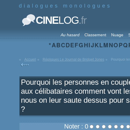
dialogues monologues
.fr
CINE
LOG
Au hasard
Classement
Nuage
S
*
A
B
C
D
E
F
G
H
I
J
K
L
M
N
O
P
Q
Accueil
Répliques Le Journal de Bridget Jones
Pourquoi le
Pourquoi les personnes en coupl
aux célibataires comment vont l
nous on leur saute dessus pour sa
?
Noter : 0