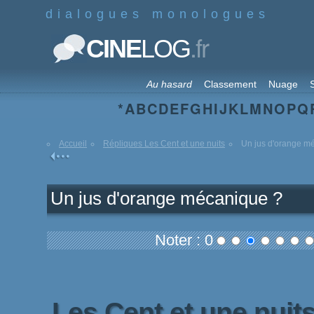
dialogues monologues
.fr
CINE
LOG
Au hasard
Classement
Nuage
S
*
A
B
C
D
E
F
G
H
I
J
K
L
M
N
O
P
Q
Accueil
Répliques Les Cent et une nuits
Un jus d'orange m
Un jus d'orange mécanique ?
Noter : 0
Les Cent et une nuit