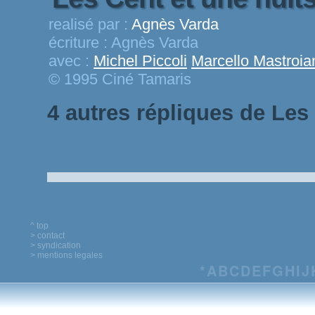
realisé par :
Agnès Varda
écriture :
Agnès Varda
avec :
Michel Piccoli
Marcello Mastroia
© 1995 Ciné Tamaris
4 autres répliques de Les
^ top
> contact
> syndication
> mentions legales
*
A
B
C
D
E
F
G
H
I
J