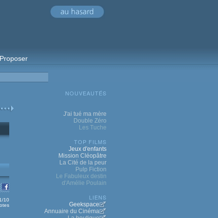
Proposer
NOUVEAUTÉS
J'ai tué ma mère
Double Zéro
Les Tuche
TOP FILMS
Jeux d'enfants
Mission Cléopâtre
La Cité de la peur
Pulp Fiction
Le Fabuleux destin
d'Amélie Poulain
LIENS
.1/10
Geekspace
otes
Annuaire du Cinéma