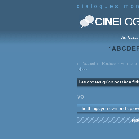
dialogues mo
CINE
LO
Au hasa
*
A
B
C
D
E
Accueil
Répliques Fight club
Les choses qu'on possède fini
VO
The things you own end up ow
Note