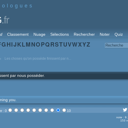
nologues
.fr
G
rd
Classement
Nuage
Sélections
Rechercher
Noter
Quiz
F
G
H
I
J
K
L
M
N
O
P
Q
R
S
T
U
V
W
X
Y
Z
Les choses qu'on possède finissent par n...
ssent par nous posséder.
ning you.
r : 0
10
note : 9
153 v