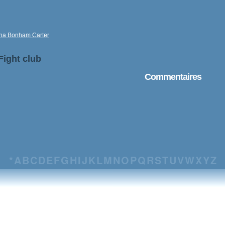
na Bonham Carter
Fight club
Commentaires
*
A
B
C
D
E
F
G
H
I
J
K
L
M
N
O
P
Q
R
S
T
U
V
W
X
Y
Z