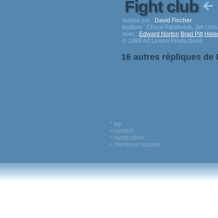
Fight club
realisé par :
David Fincher
écriture :
Chuck Palahniuk, Jim Uhls
avec :
Edward Norton
Brad Pitt
Hele
© 1999 Art Linson Productions
16 autres répliques de 
^ top
> contact
> syndication
> mentions legales