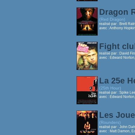
Dragon 
(Red Dragon)
realisé par :
Brett Rat
avec :
Anthony Hopkin
Fight cl
realisé par :
David Fi
avec :
Edward Norton,
La 25e 
(25th Hour)
realisé par :
Spike Le
avec :
Edward Norton,
Les Jou
(Rounders)
realisé par :
John Dah
avec :
Matt Damon, Ed