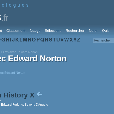
nologues
.fr
G
rd
Classement
Nuage
Sélections
Rechercher
Noter
Quiz
F
G
H
I
J
K
L
M
N
O
P
Q
R
S
T
U
V
W
X
Y
Z
Films avec Edward Norton
vec Edward Norton
avec Edward Norton
 History X
e
 Edward Furlong, Beverly DAngelo