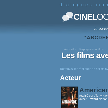
dialogues mo
CINE
LO
Au hasa
*
A
B
C
D
E
Accueil
Répliques de films
Les films a
Retrouvez les répliques de 5 films 
Acteur
American
realisé par :
Tony Kay
avec :
Edward Norton,