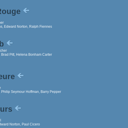
Rouge
ner
s, Edward Norton, Ralph Fiennes
ub
ncher
 Brad Pitt, Helena Bonham Carter
Heure
e
 Philip Seymour Hoffman, Barry Pepper
eurs
l
ward Norton, Paul Cicero