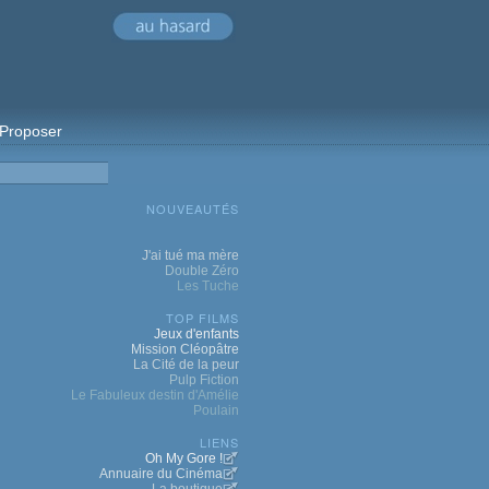
Proposer
NOUVEAUTÉS
J'ai tué ma mère
Double Zéro
Les Tuche
TOP FILMS
Jeux d'enfants
Mission Cléopâtre
La Cité de la peur
Pulp Fiction
Le Fabuleux destin d'Amélie
Poulain
LIENS
Oh My Gore !
Annuaire du Cinéma