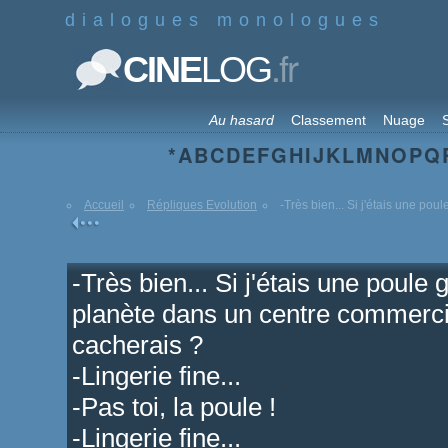
dialogues monologues
.fr
CINE
LOG
Au hasard
Classement
Nuage
S
*
A
B
C
D
E
F
G
H
I
J
K
L
M
N
O
P
Q
Accueil
Répliques Evolution
-Très bien... Si j'étais une poul
-Très bien... Si j'étais une poule
planète dans un centre commercia
cacherais ?
-Lingerie fine...
-Pas toi, la poule !
-Lingerie fine...