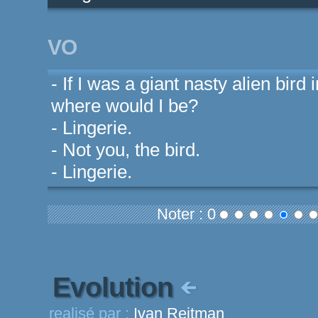
VO
- If I was a giant nasty alien bird
where would I be?
- Lingerie.
- Not you, the bird.
- Lingerie.
Noter : 0
Evolution
realisé par :
Ivan Reitman