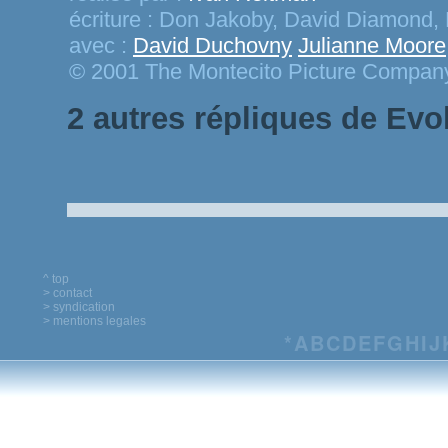
écriture :
Don Jakoby, David Diamond,
avec :
David Duchovny
Julianne Moore
© 2001 The Montecito Picture Compan
2 autres répliques de Evo
^ top
> contact
> syndication
> mentions legales
*
A
B
C
D
E
F
G
H
I
J