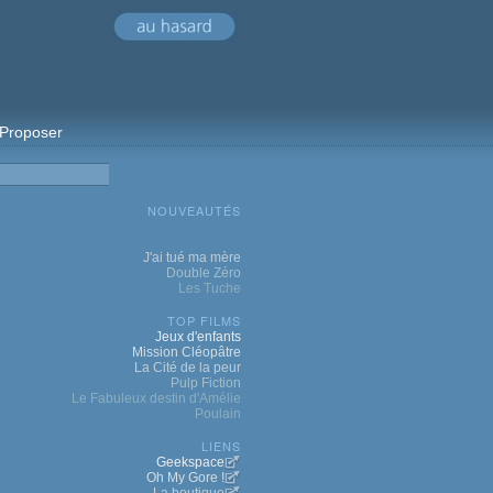
Proposer
NOUVEAUTÉS
J'ai tué ma mère
Double Zéro
Les Tuche
TOP FILMS
Jeux d'enfants
Mission Cléopâtre
La Cité de la peur
Pulp Fiction
Le Fabuleux destin d'Amélie
Poulain
LIENS
Geekspace
Oh My Gore !