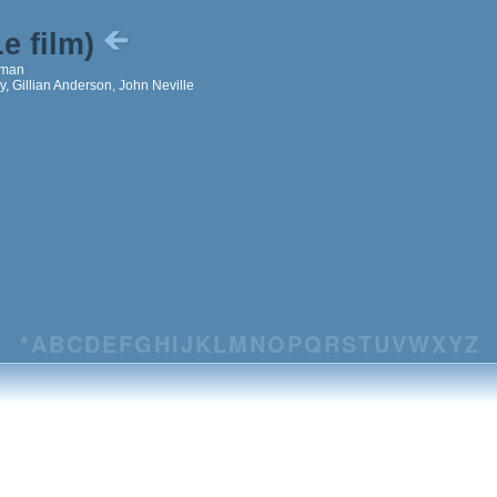
Le film)
man
, Gillian Anderson, John Neville
*
A
B
C
D
E
F
G
H
I
J
K
L
M
N
O
P
Q
R
S
T
U
V
W
X
Y
Z