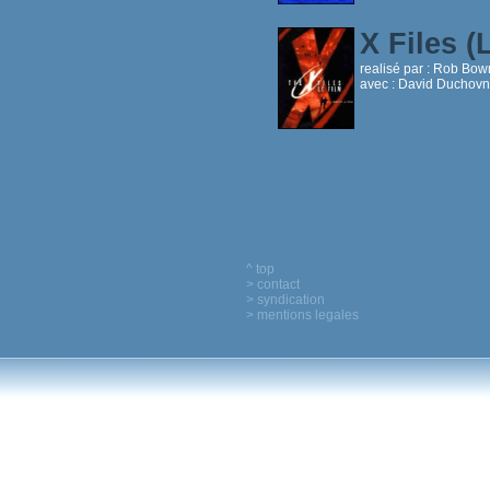
X Files (
realisé par :
Rob Bow
avec :
David Duchovny
^ top
> contact
> syndication
> mentions legales