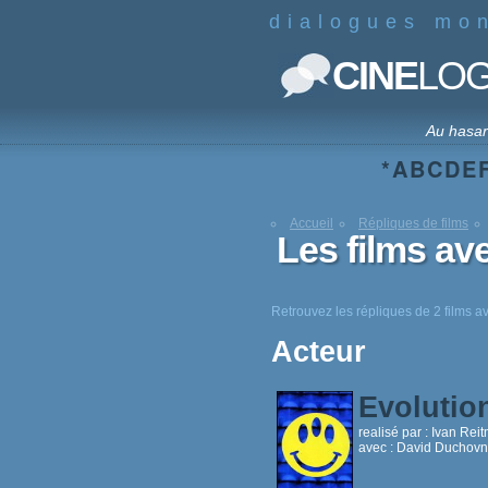
dialogues mo
CINE
LO
Au hasa
*
A
B
C
D
E
Accueil
Répliques de films
Les films a
Retrouvez les répliques de 2 films 
Acteur
Evoluti
realisé par :
Ivan Rei
avec :
David Duchovny