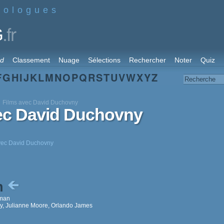
nologues
.fr
G
rd
Classement
Nuage
Sélections
Rechercher
Noter
Quiz
F
G
H
I
J
K
L
M
N
O
P
Q
R
S
T
U
V
W
X
Y
Z
Films avec David Duchovny
vec David Duchovny
avec David Duchovny
on
tman
, Julianne Moore, Orlando James