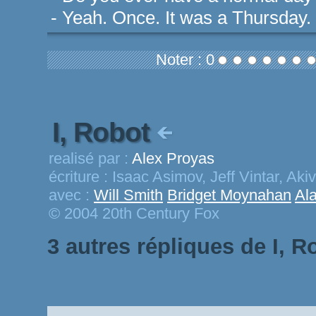
- Yeah. Once. It was a Thursday.
Noter : 0
I, Robot
realisé par :
Alex Proyas
écriture :
Isaac Asimov, Jeff Vintar, Ak
avec :
Will Smith
Bridget Moynahan
Al
© 2004 20th Century Fox
3 autres répliques de I, R