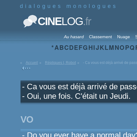
dialogues monologues
.fr
CINE
LOG
Au hasard
Classement
Nuage
S
*
A
B
C
D
E
F
G
H
I
J
K
L
M
N
O
P
Q
Accueil
Répliques I, Robot
- Ca vous est déjà arrivé de passe
- Ca vous est déjà arrivé de pass
- Oui, une fois. C'était un Jeudi.
VO
- Do you ever have a normal day