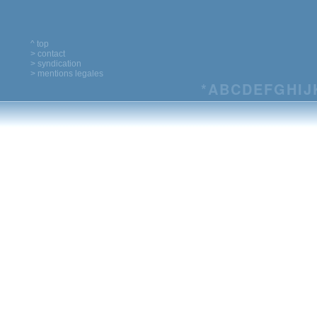
^ top
> contact
> syndication
> mentions legales
*
A
B
C
D
E
F
G
H
I
J