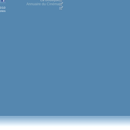
La boutique
Annuaire du Cinéma
.2/10
otes