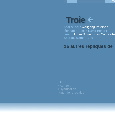
Note
Troie
realisé par :
Wolfgang Petersen
écriture :
Homer, David Benioff
avec :
Julian Glover
Brian Cox
Nath
© 2004 Warner Bros.
15 autres répliques de 
^ top
> contact
> syndication
> mentions legales