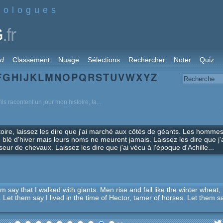
nologues
.fr
G
rd
Classement
Nuage
Sélections
Rechercher
Noter
Quiz
F
G
H
I
J
K
L
M
N
O
P
Q
R
S
T
U
V
W
X
Y
Z
'ils racontent un jour mon histoire, la...
stoire, laissez les dire que j'ai marché aux côtés de géants. Les homme
blé d'hiver mais leurs noms ne meurent jamais. Laissez les dire que j'
eur de chevaux. Laissez les dire que j'ai vécu à l'époque d'Achille...
hem say that I walked with giants. Men rise and fall like the winter wheat,
 Let them say I lived in the time of Hector, tamer of horses. Let them s