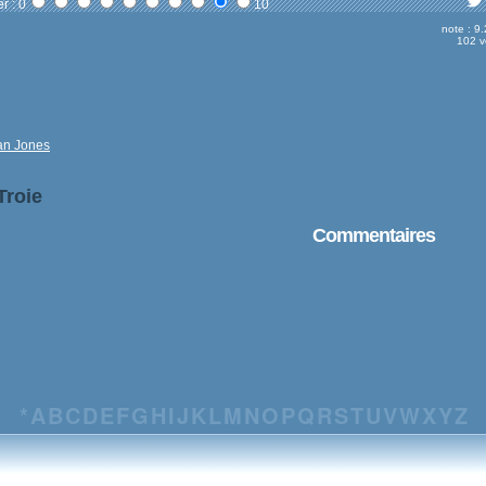
r : 0
10
note : 9
102 v
an Jones
Troie
Commentaires
*
A
B
C
D
E
F
G
H
I
J
K
L
M
N
O
P
Q
R
S
T
U
V
W
X
Y
Z