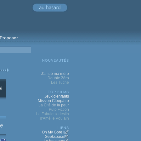
Proposer
NOUVEAUTÉS
J'ai tué ma mère
Double Zéro
Les Tuche
s
ai
TOP FILMS
Jeux d'enfants
Mission Cléopâtre
La Cité de la peur
Pulp Fiction
Le Fabuleux destin
d'Amélie Poulain
ay
LIENS
Oh My Gore !
Geekspace