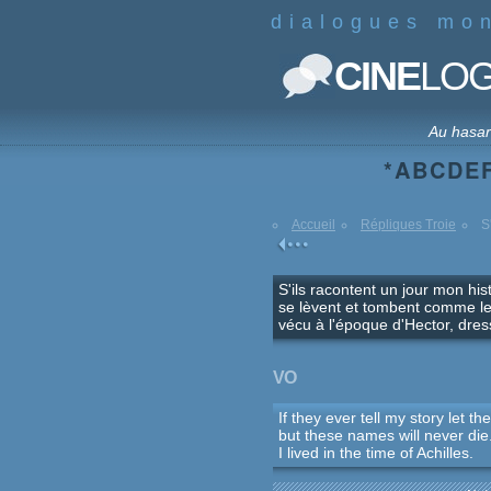
dialogues mo
CINE
LO
Au hasa
*
A
B
C
D
E
Accueil
Répliques Troie
S
S'ils racontent un jour mon hi
se lèvent et tombent comme le 
vécu à l'époque d'Hector, dress
VO
If they ever tell my story let t
but these names will never die.
I lived in the time of Achilles.