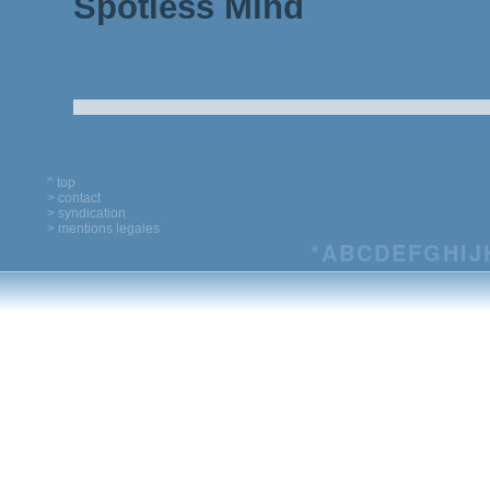
Spotless Mind
^ top
> contact
> syndication
> mentions legales
*
A
B
C
D
E
F
G
H
I
J