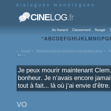
dialogues monologues
.fr
CINE
LOG
Au hasard
Classement
Nuage
S
*
A
B
C
D
E
F
G
H
I
J
K
L
M
N
O
P
Q
Accueil
Répliques Eternal Sunshine of the Spotless Mind
Je
Je peux mourir maintenant Clem. 
bonheur. Je n’avais encore jamai
tout à fait... là où j’ai envie d’être.
VO