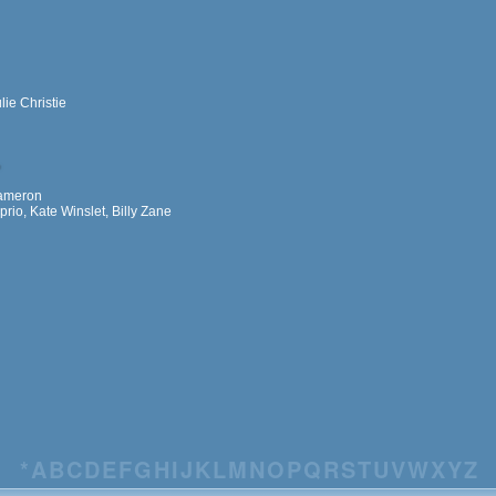
ie Christie
ameron
io, Kate Winslet, Billy Zane
*
A
B
C
D
E
F
G
H
I
J
K
L
M
N
O
P
Q
R
S
T
U
V
W
X
Y
Z