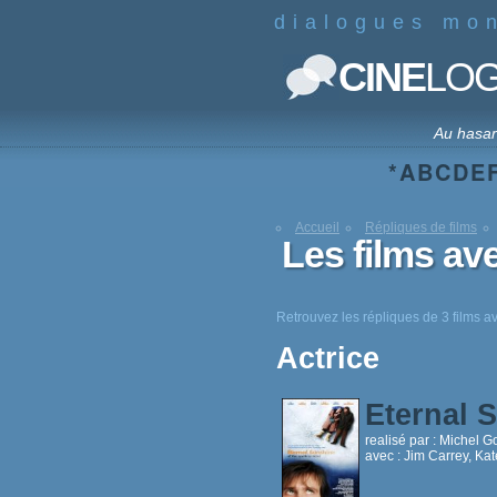
dialogues mo
CINE
LO
Au hasa
*
A
B
C
D
E
Accueil
Répliques de films
Les films av
Retrouvez les répliques de 3 films a
Actrice
Eternal 
realisé par :
Michel G
avec :
Jim Carrey, Kat