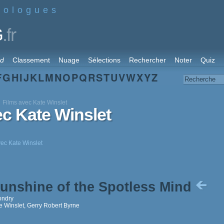
nologues
.fr
G
rd
Classement
Nuage
Sélections
Rechercher
Noter
Quiz
F
G
H
I
J
K
L
M
N
O
P
Q
R
S
T
U
V
W
X
Y
Z
Films avec Kate Winslet
ec Kate Winslet
vec Kate Winslet
Sunshine of the Spotless Mind
ondry
e Winslet, Gerry Robert Byrne