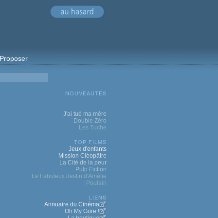
Proposer
NOUVEAUTÉS
J'ai tué ma mère
Double Zéro
Les Tuche
TOP FILMS
Jeux d'enfants
Mission Cléopâtre
La Cité de la peur
Pulp Fiction
Le Fabuleux destin d'Amélie
Poulain
LIENS
Annuaire du Cinéma
Oh My Gore !