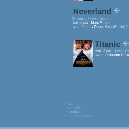
Neverland
(Finding Neverland)
realisé par :
Marc Forster
avec :
Johnny Depp, Kate Winslet, Jul
Titanic
realisé par :
James C
avec :
Leonardo DiCapr
^ top
> contact
> syndication
> mentions legales