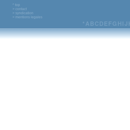
^ top
> contact
> syndication
> mentions legales
*
A
B
C
D
E
F
G
H
I
J