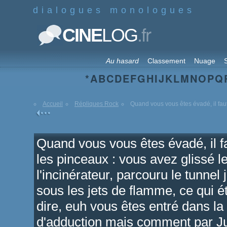
dialogues monologues
.fr
CINE
LOG
Au hasard
Classement
Nuage
S
*
A
B
C
D
E
F
G
H
I
J
K
L
M
N
O
P
Q
Accueil
Répliques Rock
Quand vous vous êtes évadé, il faut 
Quand vous vous êtes évadé, il 
les pinceaux : vous avez glissé le
l'incinérateur, parcouru le tunnel 
sous les jets de flamme, ce qui ét
dire, euh vous êtes entré dans la 
d'adduction mais comment par Jup