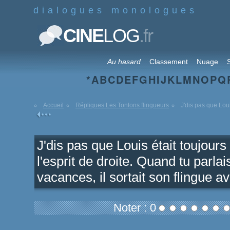
dialogues monologues
.fr
CINE
LOG
Au hasard
Classement
Nuage
S
*
A
B
C
D
E
F
G
H
I
J
K
L
M
N
O
P
Q
Accueil
Répliques Les Tontons flingueurs
J'dis pas que Louis
J'dis pas que Louis était toujours t
l'esprit de droite. Quand tu parl
vacances, il sortait son flingue ava
Noter : 0