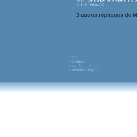
avec :
Gérard Lanvin
Michel Blanc
S
© 1984 Films A2
3 autres répliques de 
^ top
> contact
> syndication
> mentions legales