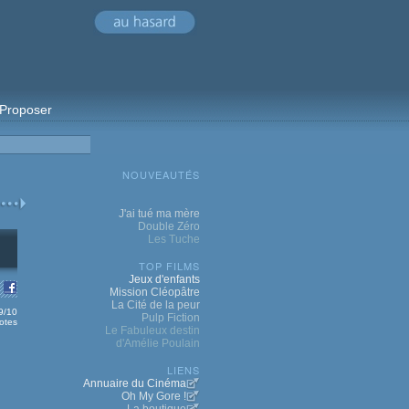
Proposer
NOUVEAUTÉS
J'ai tué ma mère
Double Zéro
Les Tuche
TOP FILMS
Jeux d'enfants
Mission Cléopâtre
La Cité de la peur
.9/10
Pulp Fiction
otes
Le Fabuleux destin
d'Amélie Poulain
LIENS
Annuaire du Cinéma
Oh My Gore !