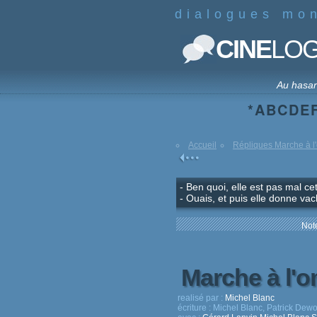
dialogues mo
CINE
LO
Au hasa
*
A
B
C
D
E
Accueil
Répliques Marche à l
- Ben quoi, elle est pas mal c
- Ouais, et puis elle donne vac
Note
Marche à l'
realisé par :
Michel Blanc
écriture :
Michel Blanc, Patrick Dewo