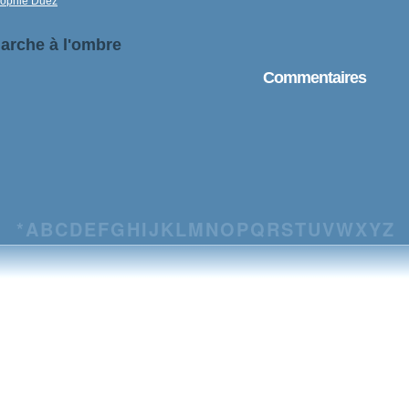
ophie Duez
Marche à l'ombre
Commentaires
*
A
B
C
D
E
F
G
H
I
J
K
L
M
N
O
P
Q
R
S
T
U
V
W
X
Y
Z