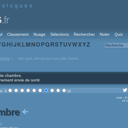
nologues
.fr
G
rd
Classement
Nuage
Sélections
Rechercher
Noter
Quiz
F
G
H
I
J
K
L
M
N
O
P
Q
R
S
T
U
V
W
X
Y
Z
'ombre
- Ben quoi, elle est pas mal cette chamb...
ette chambre.
hement envie de sortir.
r : 0
10
note : 6
10 v
ombre
lf