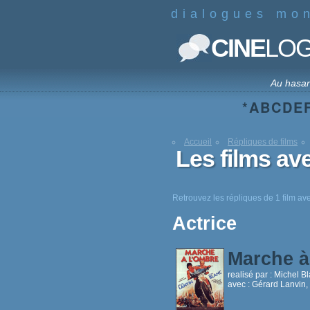
dialogues mo
CINE
LO
Au hasa
*
A
B
C
D
E
Accueil
Répliques de films
Les films av
Retrouvez les répliques de 1 film a
Actrice
Marche à
realisé par :
Michel B
avec :
Gérard Lanvin,