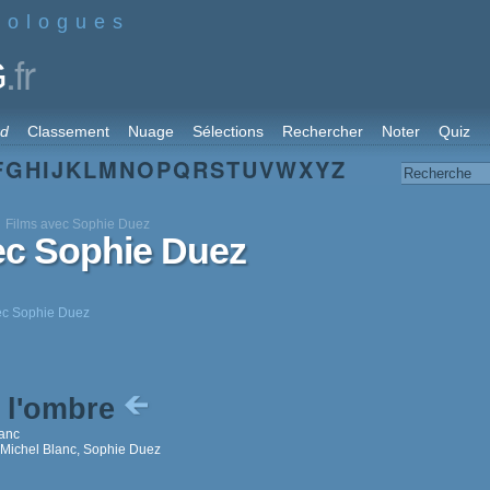
nologues
.fr
G
rd
Classement
Nuage
Sélections
Rechercher
Noter
Quiz
F
G
H
I
J
K
L
M
N
O
P
Q
R
S
T
U
V
W
X
Y
Z
Films avec Sophie Duez
ec Sophie Duez
vec Sophie Duez
 l'ombre
lanc
 Michel Blanc, Sophie Duez