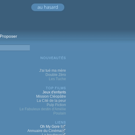
Proposer
NOUVEAUTÉS
J'ai tué ma mère
Double Zéro
Les Tuche
TOP FILMS
Jeux d'enfants
Mission Cléopâtre
La Cité de la peur
Pulp Fiction
Le Fabuleux destin d'Amélie
Poulain
LIENS
Oh My Gore !
Annuaire du Cinéma