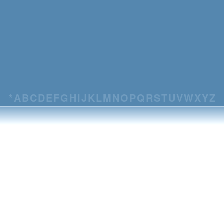
*
A
B
C
D
E
F
G
H
I
J
K
L
M
N
O
P
Q
R
S
T
U
V
W
X
Y
Z