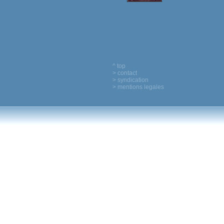
^ top
> contact
> syndication
> mentions legales