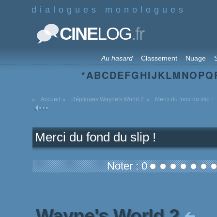
dialogues monologues
.fr
CINE
LOG
Au hasard
Classement
Nuage
S
*
A
B
C
D
E
F
G
H
I
J
K
L
M
N
O
P
Q
Accueil
Répliques Wayne's World 2
Merci du fond du slip !
Merci du fond du slip !
Noter : 0
Wayne's World 2