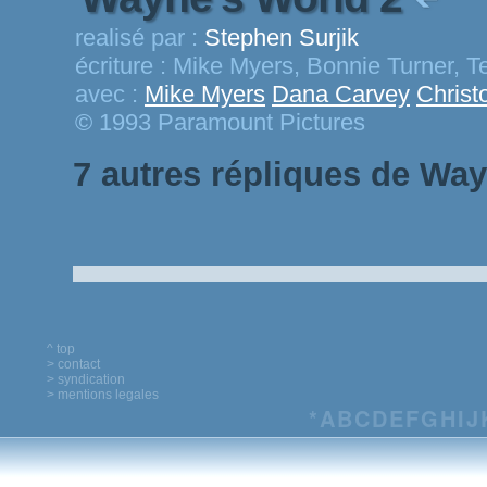
realisé par :
Stephen Surjik
écriture :
Mike Myers, Bonnie Turner, Te
avec :
Mike Myers
Dana Carvey
Christ
© 1993 Paramount Pictures
7 autres répliques de Way
^ top
> contact
> syndication
> mentions legales
*
A
B
C
D
E
F
G
H
I
J