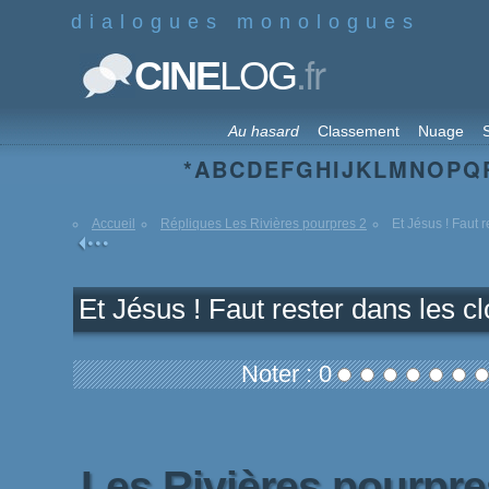
dialogues monologues
.fr
CINE
LOG
Au hasard
Classement
Nuage
S
*
A
B
C
D
E
F
G
H
I
J
K
L
M
N
O
P
Q
Accueil
Répliques Les Rivières pourpres 2
Et Jésus ! Faut r
Et Jésus ! Faut rester dans les cl
Noter : 0
Les Rivières pourpr