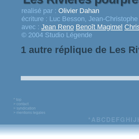
realisé par :
Olivier Dahan
écriture :
Luc Besson, Jean-Christophe
avec :
Jean Reno
Benoît Magimel
Chri
© 2004 Studio Légende
1 autre réplique de Les R
^ top
> contact
> syndication
> mentions legales
*
A
B
C
D
E
F
G
H
I
J