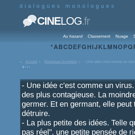
dialogues monologues
.fr
CINE
LOG
Au hasard
Classement
Nuage
S
*
A
B
C
D
E
F
G
H
I
J
K
L
M
N
O
P
Q
Accueil
Répliques Inception
- Une idée c'est comme un virus
- Une idée c'est comme un virus.
des plus contagieuse. La moindre
germer. Et en germant, elle peut t
détruire.
- La plus petite des idées. Telle 
pas réel". une petite pensée de 