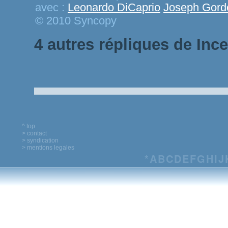
avec :
Leonardo DiCaprio
Joseph Gordo
© 2010 Syncopy
4 autres répliques de Inc
^ top
> contact
> syndication
> mentions legales
*
A
B
C
D
E
F
G
H
I
J