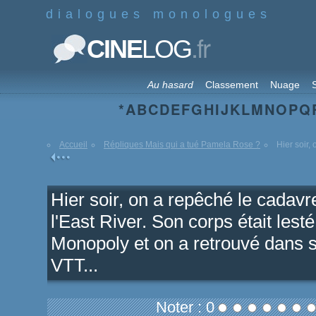
dialogues monologues
.fr
CINE
LOG
Au hasard
Classement
Nuage
S
*
A
B
C
D
E
F
G
H
I
J
K
L
M
N
O
P
Q
Accueil
Répliques Mais qui a tué Pamela Rose ?
Hier soir,
Hier soir, on a repêché le cadav
l'East River. Son corps était lest
Monopoly et on a retrouvé dans s
VTT...
Noter : 0