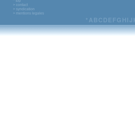
^ top
> contact
> syndication
> mentions legales
*
A
B
C
D
E
F
G
H
I
J