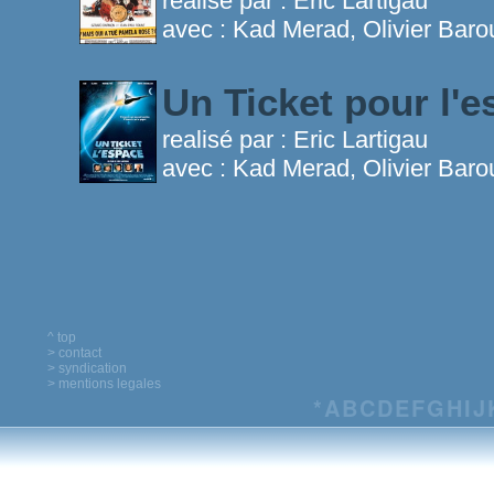
realisé par :
Eric Lartigau
avec :
Kad Merad, Olivier Bar
Un Ticket pour l'
realisé par :
Eric Lartigau
avec :
Kad Merad, Olivier Baro
^ top
> contact
> syndication
> mentions legales
*
A
B
C
D
E
F
G
H
I
J