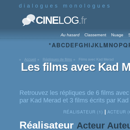
dialogues monologues
.fr
CINE
LOG
Au hasard
Classement
Nuage
S
*
A
B
C
D
E
F
G
H
I
J
K
L
M
N
O
P
Q
Accueil
Répliques de films
Films avec Kad Merad
Les films avec Kad 
Retrouvez les répliques de 6 films avec
par Kad Merad et 3 films écrits par Ka
RÉALISATEUR (1)
ACTEUR (
|
Réalisateur
Acteur
Aute