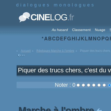
dialogues monologues
.fr
CINE
LOG
Au hasard
Classement
Nuage
S
*
A
B
C
D
E
F
G
H
I
J
K
L
M
N
O
P
Q
Accueil
Répliques Marche à l'ombre
Piquer des trucs chers, 
Piquer des trucs chers, c'est du v
Noter : 0
Marche à l'ombre