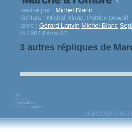
realisé par :
Michel Blanc
écriture :
Michel Blanc, Patrick Dewolf
avec :
Gérard Lanvin
Michel Blanc
Sop
© 1984 Films A2
3 autres répliques de Mar
^ top
> contact
> syndication
> mentions legales
*
A
B
C
D
E
F
G
H
I
J