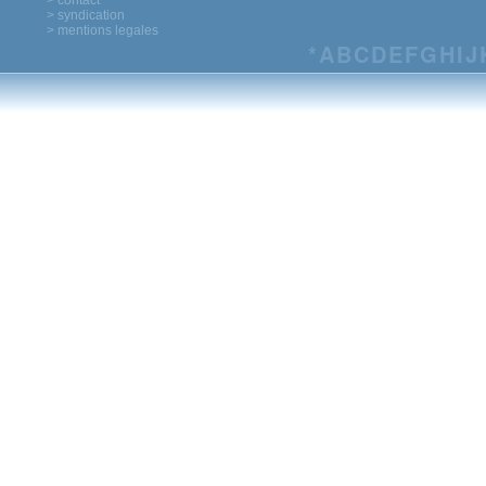
> contact
> syndication
> mentions legales
*
A
B
C
D
E
F
G
H
I
J