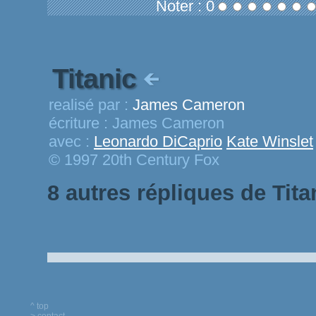
Noter : 0
Titanic
realisé par :
James Cameron
écriture :
James Cameron
avec :
Leonardo DiCaprio
Kate Winslet
© 1997 20th Century Fox
8 autres répliques de Tita
^ top