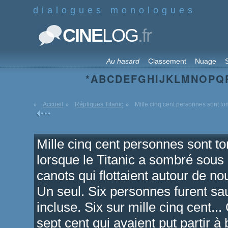
dialogues monologues
.fr
CINE
LOG
Au hasard
Classement
Nuage
S
*
A
B
C
D
E
F
G
H
I
J
K
L
M
N
O
P
Q
Accueil
Répliques Titanic
Mille cinq cent personnes sont to
Mille cinq cent personnes sont t
lorsque le Titanic a sombré sous n
canots qui flottaient autour de no
Un seul. Six personnes furent sa
incluse. Six sur mille cinq cent..
sept cent qui avaient put partir à